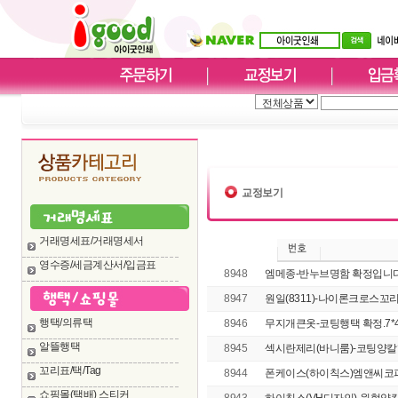
교정보기
거래명세표/거래명세서
영수증/세금계산서/입금표
8948
엠메종-반누브명함 확정입니
8947
원일(8311)-나이론크로스꼬리표
행택/의류택
8946
무지개큰옷-코팅행택 확정.7*
알뜰행택
8945
섹시란제리(바니룸)-코팅양칼행
꼬리표/택/Tag
8944
폰케이스(하이칙스)엠앤씨코퍼
쇼핑몰(택배) 스티커