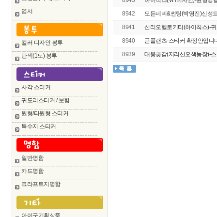
8943
하이칙스(VH디자인)-원형양
엽서
8942
모든네비&썬팅(박영진)신성트레
8941
산리오헬로키티(하이칙스)-귀도
8940
곤플랜츠-스티커 확정안입니다. 
컬러 디자인 봉투
8939
대봉곶감(지리산오색농장)-스티
단색(1도) 봉투
사각 스티커
귀도리스티커 / 보험
원형/타원형 스티커
특수지 스티커
일반명함
카드명함
크라프트지명함
아이굿기획상품