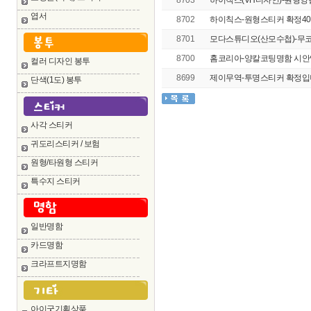
8703
하이칙스(VH디자인)-원형
엽서
8702
하이칙스-원형스티커 확정4
8701
모다스튜디오(산모수첩)-무코
8700
홈코리아-양칼코팅명함 시
컬러 디자인 봉투
8699
제이무역-투명스티커 확정입니다.
단색(1도) 봉투
사각 스티커
귀도리스티커 / 보험
원형/타원형 스티커
특수지 스티커
일반명함
카드명함
크라프트지명함
아이굿기획상품