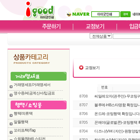
교정보기
거래명세표/거래명세서
영수증/세금계산서/입금표
8708
씨밀레모자(권주안)-무코팅귀
8707
블루메-HB스타명함 확정입니
행택/의류택
8706
온드레-코팅행택 확정입니다. 
알뜰행택
8705
꼰에야(글로벌콘)-코팅행택 
꼬리표/택/Tag
8704
디즈니(VH디자인)-원형양칼
쇼핑몰(택배) 스티커