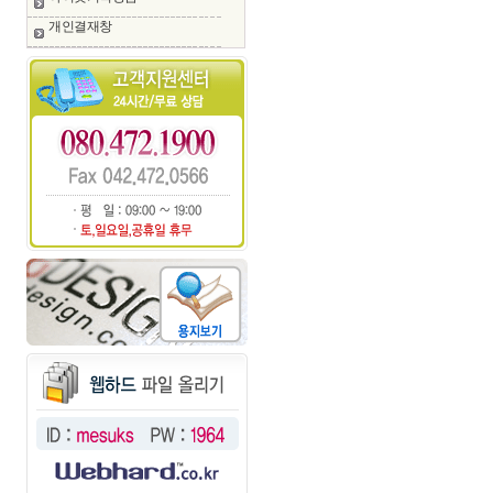
개인결재창