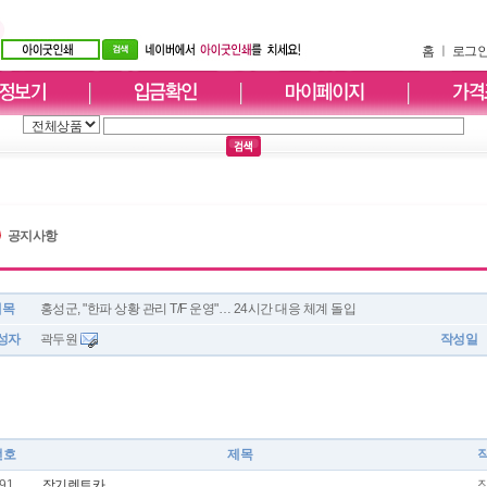
홈
ㅣ
로그
공지사항
제목
홍성군, "한파 상황 관리 T/F 운영"… 24시간 대응 체계 돌입
성자
곽두원
작성일
번호
제목
91
장기렌트카