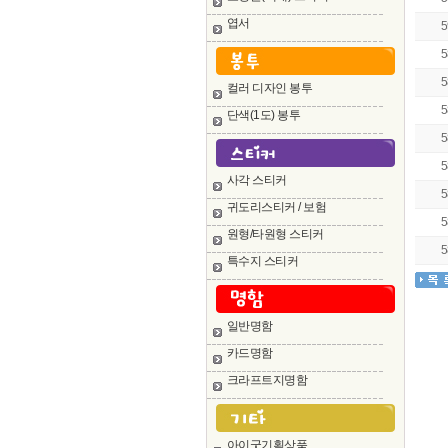
엽서
5
5
5
컬러 디자인 봉투
5
단색(1도) 봉투
5
5
사각 스티커
5
귀도리스티커 / 보험
5
원형/타원형 스티커
5
특수지 스티커
일반명함
카드명함
크라프트지명함
아이굿기획상품