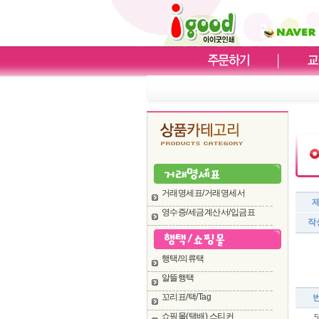
거래명세표/거래명세서
영수증/세금계산서/입금표
작
행택/의류택
알뜰행택
꼬리표/택/Tag
쇼핑몰(택배) 스티커
5