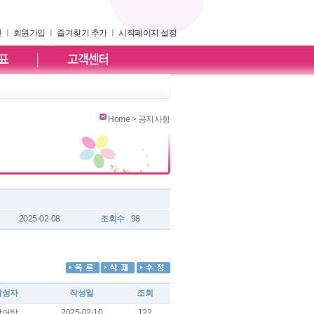
인
ㅣ
회원가입
ㅣ
즐겨찾기 추가
ㅣ
시작페이지 설정
Home > 공지사항
2025-02-08
조회수
98
작성자
작성일
조회
장어탕
2025-02-10
122