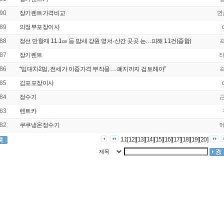
90
장기렌트가격비교
연
89
의정부포장이사
88
정선 만항재 11.1㎝ 등 밤새 강원 영서·산간 곳곳 눈…피해 11건(종합)
87
장기렌트
86
“임대차2법, 전세가 이중가격 부작용… 폐지까지 검토해야”
85
김포포장이사
84
정수기
83
렌트카
82
쿠쿠냉온정수기
11
[12]
[13]
[14]
[15]
[16]
[17]
[18]
[19]
[20]