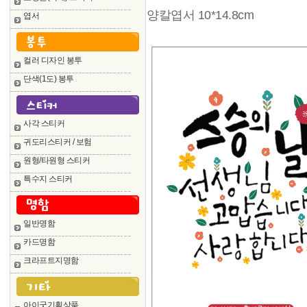
양칼엽서 10*14.8cm
엽서
컬러 디자인 봉투
단색(1도) 봉투
사각 스티커
귀도리스티커 / 보험
원형/타원형 스티커
특수지 스티커
일반명함
카드명함
크라프트지명함
아이굿기획상품