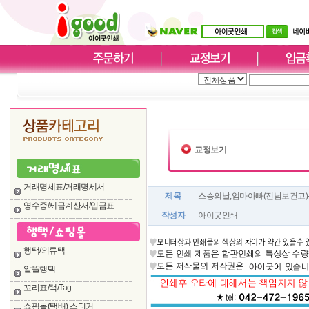
교정보기
거래명세표/거래명세서
제목
스승의날,엄마아빠(전남보건고)-
영수증/세금계산서/입금표
작성자
아이굿인쇄
행택/의류택
알뜰행택
꼬리표/택/Tag
쇼핑몰(택배) 스티커