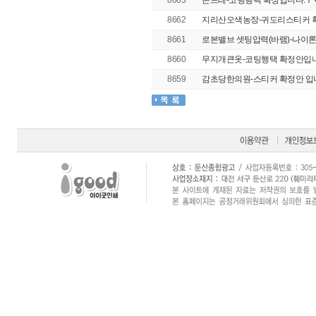
8663
온드레-코팅행택 확정입니다. 7*
8662
지리산오색농장-귀도리스티커 확정
8661
로본밸브 셋팅압력(바램)-나이론꼬
8660
무지개큰옷-코팅행택 확정안입니다
8659
감초당한의원-스티커 확정안 입니다