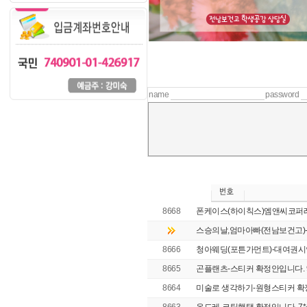
name
password
8668
폰케이스(하이칙스)엠앤씨코퍼레
스승의날,엄마아빠(전남보건고)-
8666
청아웨딩(포튼가먼트)-대여권시안보
8665
곤플랜츠-스티커 확정안입니다. 9*
8664
미술로 생각하기-원형스티커 확정