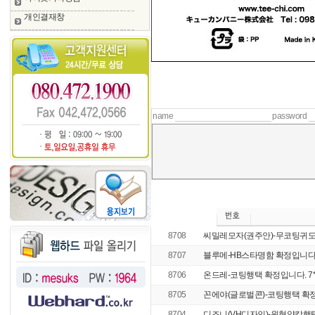
개인결재창
name
password
8708
씨밀레모자(권주안)-무코팅귀도
8707
블루메-HB스타명함 확정입니다
8706
온드레-코팅행택 확정입니다. 7*
8705
꼰에야(글로벌콘)-코팅행택 확
8704
디즈니(VH디자인)-원형양칼행택