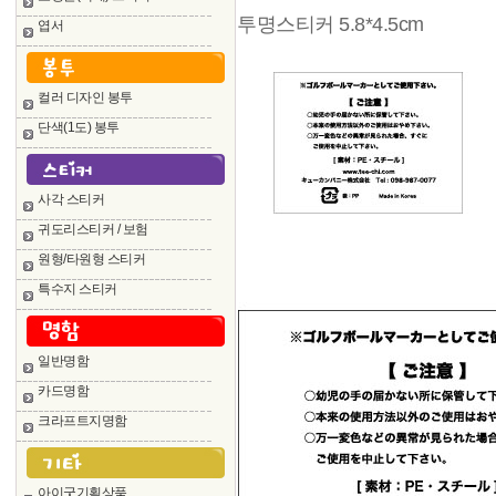
투명스티커 5.8*4.5cm
엽서
컬러 디자인 봉투
단색(1도) 봉투
사각 스티커
귀도리스티커 / 보험
원형/타원형 스티커
특수지 스티커
일반명함
카드명함
크라프트지명함
아이굿기획상품