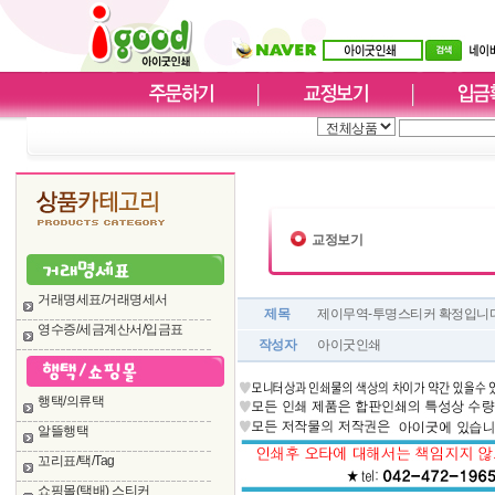
교정보기
거래명세표/거래명세서
제목
제이무역-투명스티커 확정입니다.5
영수증/세금계산서/입금표
작성자
아이굿인쇄
행택/의류택
알뜰행택
꼬리표/택/Tag
쇼핑몰(택배) 스티커