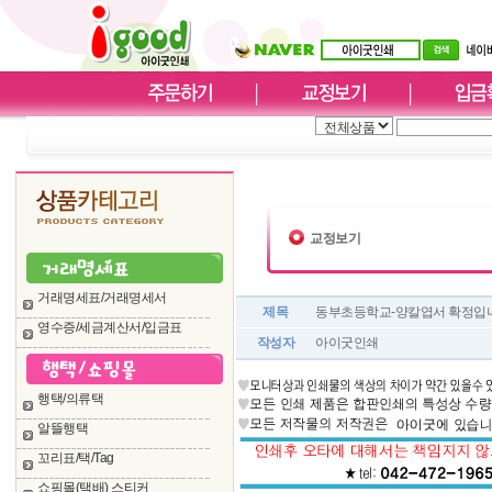
교정보기
거래명세표/거래명세서
제목
동부초등학교-양칼엽서 확정입니다
영수증/세금계산서/입금표
작성자
아이굿인쇄
행택/의류택
알뜰행택
꼬리표/택/Tag
쇼핑몰(택배) 스티커