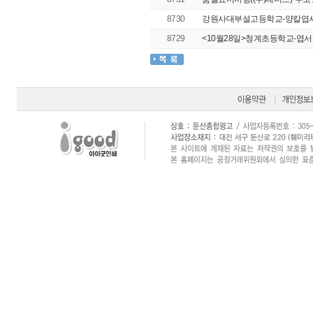
8730
강원사대부설고등학교-양칼엽서 확
8729
<10월28일>청계초등학교-엽