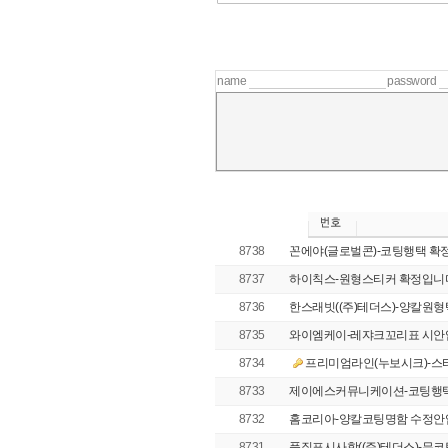
name
password
8738
꼰에야(글로벌콘)-코팅행택 확
8737
하이칙스-원형스티커 확정입니
8736
한스래빗((주)테더스)-양칼원형택
8735
와이엠케이-레쟈크꼬리표 시안입니
8734
프리미엄라인(누보시크)-스티커
8733
제이에스커뮤니케이션-코팅행택 
8732
홈코리아-양칼코팅명함 수정안
8731
품질표시사항((주)테더스)-무코