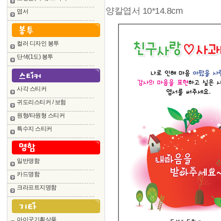
양칼엽서 10*14.8cm
엽서
컬러 디자인 봉투
단색(1도) 봉투
사각 스티커
귀도리스티커 / 보험
원형/타원형 스티커
특수지 스티커
일반명함
카드명함
크라프트지명함
아이굿기획상품