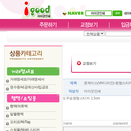
교정보기
거래명세표/거래명세서
제목
폰케이스(VH디자인)-원형스티커 
영수증/세금계산서/입금표
작성자
아이굿인쇄
도무송원형스티커 1.5cm
행택/의류택
알뜰행택
꼬리표/택/Tag
name
password
쇼핑몰(택배) 스티커