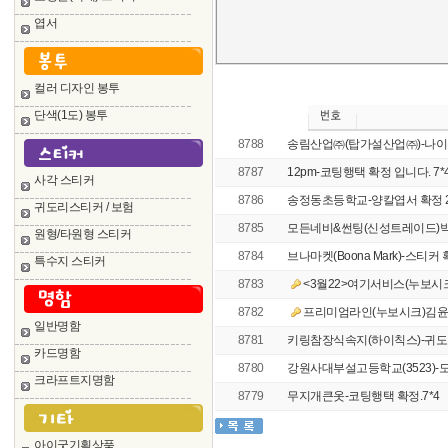
엽서
컬러 디자인 봉투
단색(1도) 봉투
8788
송림산업㈜(탑가설산업㈜)-나이
8787
12pm-코팅행택 확정 입니다. 7*
사각 스티커
8786
송정동초등학교-양칼엽서 확정 2종 
귀도리스티커 / 보험
8785
모든네비&썬팅(신성트레이드)
원형/타원형 스티커
8784
브나마켓(Boona Mark)-스티커 
특수지 스티커
8783
<3월22>여기서비스(누보시크
8782
프리미엄라인(누보시크)김윤하
일반명함
8781
키링참장식속지(하이칙스)-귀도리명
카드명함
8780
강원사대부설고등학교(3523)-도
크라프트지명함
8779
무지개큰옷-코팅행택 확정.7*4
아이굿기획상품