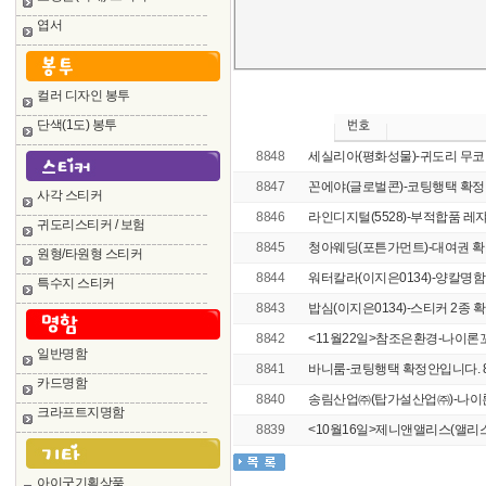
엽서
컬러 디자인 봉투
단색(1도) 봉투
8848
세실리아(평화성물)-귀도리 무코팅행
8847
꼰에야(글로벌콘)-코팅행택 확정
사각 스티커
8846
라인디지털(5528)-부적합품 레쟈
귀도리스티커 / 보험
8845
청아웨딩(포튼가먼트)-대여권 확정 1
원형/타원형 스티커
8844
워터칼라(이지은0134)-양칼명함 
특수지 스티커
8843
밥심(이지은0134)-스티커 2종 확정
8842
<11월22일>참조은환경-나이론꼬
일반명함
8841
바니룸-코팅행택 확정안입니다. 8
카드명함
8840
송림산업㈜(탑가설산업㈜)-나이
크라프트지명함
8839
<10월16일>제니앤앨리스(앨리스
아이굿기획상품