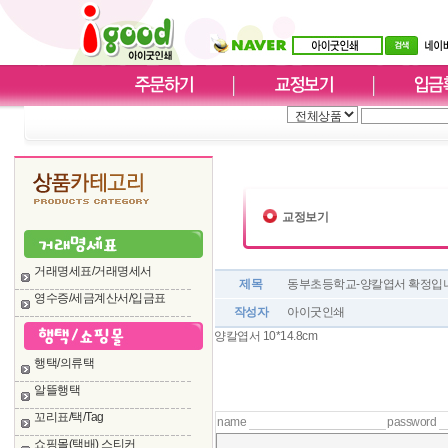
교정보기
거래명세표/거래명세서
제목
동부초등학교-양칼엽서 확정입니다
영수증/세금계산서/입금표
작성자
아이굿인쇄
양칼엽서 10*14.8cm
행택/의류택
알뜰행택
꼬리표/택/Tag
name
password
쇼핑몰(택배) 스티커