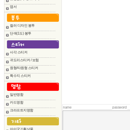
엽서
컬러 디자인 봉투
단색(1도) 봉투
사각 스티커
귀도리스티커 / 보험
원형/타원형 스티커
특수지 스티커
일반명함
카드명함
name
password
크라프트지명함
아이굿기획상품