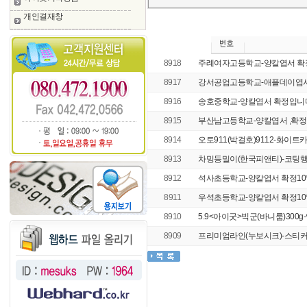
개인결재창
8918
주례여자고등학교-양칼엽서 확정입니
8917
강서공업고등학교-애플데이엽
8916
송호중학교-양칼엽서 확정입니다 1
8915
부산남고등학교-양칼엽서 ,확정입니
8914
오토911(박걸호)9112-화이트
8913
차밍등밀이(한국피앤티)-코팅행
8912
석사초등학교-양칼엽서 확정10*1
8911
우석초등학교-양칼엽서 확정10*1
8910
5.9<아이굿>빅군(바니룸)300
8909
프리미엄라인(누보시크)-스티커 