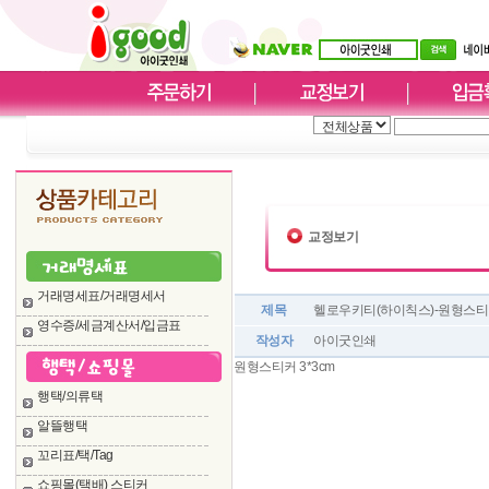
교정보기
거래명세표/거래명세서
제목
헬로우키티(하이칙스)-원형스티커
영수증/세금계산서/입금표
작성자
아이굿인쇄
원형스티커 3*3cm
행택/의류택
알뜰행택
꼬리표/택/Tag
쇼핑몰(택배) 스티커