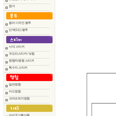
엽서
컬러 디자인 봉투
단색(1도) 봉투
사각 스티커
귀도리스티커 / 보험
원형/타원형 스티커
특수지 스티커
일반명함
카드명함
크라프트지명함
아이굿기획상품