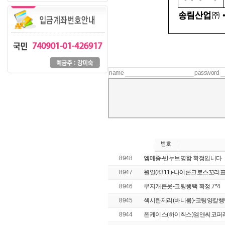
name
password
8948
엠메종-반누브명함 확정입니다
8947
원일(8311)-나이론크로스꼬리표 
8946
무지개큰옷-코팅행택 확정.7*4
8945
섹시란제리(바니룸)-코팅양칼행택
8944
폰케이스(하이칙스)엠앤씨코퍼레