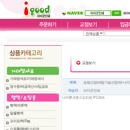
교정보기
거래명세표/거래명세서
제목
송림산업㈜(탑가설산업㈜)-나이
영수증/세금계산서/입금표
작성자
아이굿인쇄
나이론크로스꼬리표 9*12cm
행택/의류택
알뜰행택
꼬리표/택/Tag
쇼핑몰(택배) 스티커