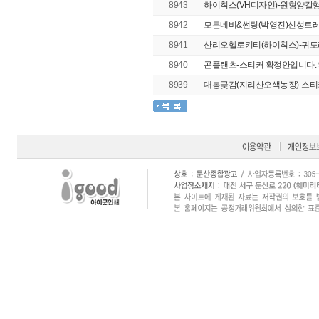
8943
하이칙스(VH디자인)-원형양칼행
8942
모든네비&썬팅(박영진)신성트레이
8941
산리오헬로키티(하이칙스)-귀도리
8940
곤플랜츠-스티커 확정안입니다. 9*
8939
대봉곶감(지리산오색농장)-스티커