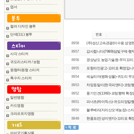
엽서
컬러 디자인 봉투
단색(1도) 봉투
8958
(주)성산고속관광(이수용.성영한
8957
감사합니다(7989)담빛구제-행택
사각 스티커
8956
경상남도 농업기술원-무지꼬리표(
귀도리스티커 / 보험
8955
포항라인광고-꼬리표 확정입니다(화일
원형/타원형 스티커
8954
세실리아(평화성물)-귀도리 무코팅
특수지 스티커
8953
차밍등밀이(한국피앤티)-코팅행
8952
풍기인견(1360)-코팅행택 확정입
일반명함
8951
피너츠(하이칙스)-귀도리양칼행택 
카드명함
8950
블루베리(지리산오색농장)-스티커
크라프트지명함
8949
현품표(진성이엔지)-꼬리표 확정
아이굿기획상품