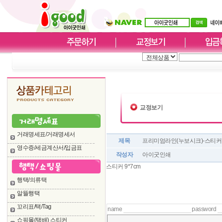
교정보기
거래명세표/거래명세서
제목
프리미엄라인(누보시크)-스티커 확
영수증/세금계산서/입금표
작성자
아이굿인쇄
스티커 9*7cm
행택/의류택
알뜰행택
꼬리표/택/Tag
name
password
쇼핑몰(택배) 스티커