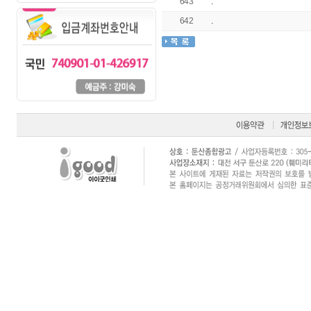
643
.
642
.