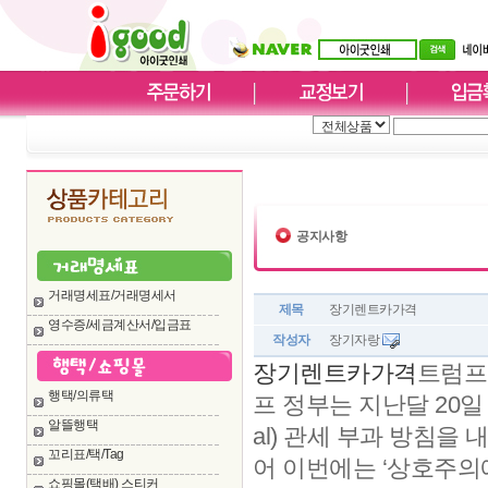
공지사항
거래명세표/거래명세서
제목
장기렌트카가격
영수증/세금계산서/입금표
작성자
장기자랑
장기렌트카가격
트럼프
행택/의류택
프 정부는 지난달 20일 
알뜰행택
al) 관세 부과 방침을
꼬리표/택/Tag
어 이번에는 ‘상호주의에 따른
쇼핑몰(택배) 스티커