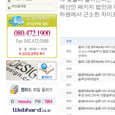
예산안 패키지 법안과 
개인결재창
하원에서 근소한 차이로
번호
텔레그램 @Sskycity 에이
651
고소스 cms솔루션 웹앱 만
션제작
650
텔레그램 @Sskycity 카지
649
.
텔@Sskycity 슬롯시티 
648
솔루션제작임대
647
.
텔@Sskycity 슬롯시티 
646
루션 프라그마틱 각종솔루
645
텔@evcomu 슬롯시티 파
644
텔@evcomu 슬롯시티 파