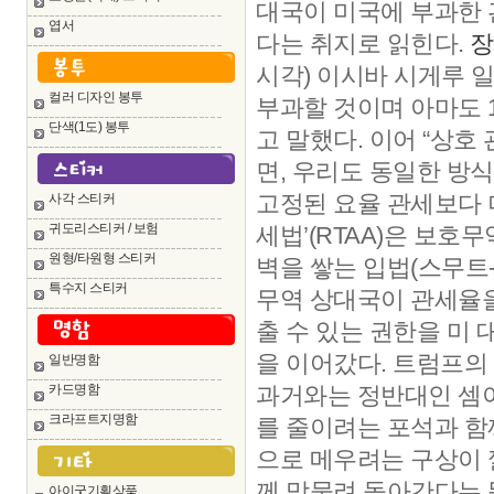
대국이 미국에 부과한 
엽서
다는 취지로 읽힌다.
장
시각) 이시바 시게루 
컬러 디자인 봉투
부과할 것이며 아마도 1
단색(1도) 봉투
고 말했다. 이어 “상
면, 우리도 동일한 방
고정된 요율 관세보다 
사각 스티커
귀도리스티커 / 보험
세법’(RTAA)은 보호
원형/타원형 스티커
벽을 쌓는 입법(스무트-
특수지 스티커
무역 상대국이 관세율을
출 수 있는 권한을 미 
을 이어갔다. 트럼프의
일반명함
카드명함
과거와는 정반대인 셈
크라프트지명함
를 줄이려는 포석과 함
으로 메우려는 구상이 
께 맞물려 돌아간다는 
아이굿기획상품