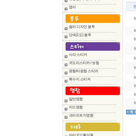
엽서
6
컬러 디자인 봉투
6
단색(1도) 봉투
6
6
사각 스티커
6
귀도리스티커 / 보험
6
원형/타원형 스티커
6
특수지 스티커
6
6
일반명함
6
카드명함
크라프트지명함
아이굿기획상품