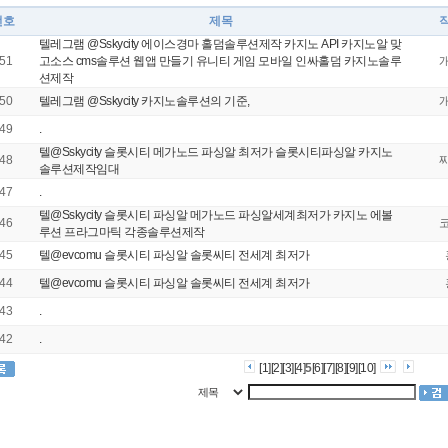
번호
제목
텔레그램 @Sskycity 에이스경마 홀덤솔루션제작 카지노 API 카지노알 맞
51
고소스 cms솔루션 웹앱 만들기 유니티 게임 모바일 인싸홀덤 카지노솔루
션제작
50
텔레그램 @Sskycity 카지노솔루션의 기준,
49
.
텔@Sskycity 슬롯시티 메가노드 파싱알 최저가 슬롯시티파싱알 카지노
48
솔루션제작임대
47
.
텔@Sskycity 슬롯시티 파싱알 메가노드 파싱알세계최저가 카지노 에볼
46
루션 프라그마틱 각종솔루션제작
45
텔@evcomu 슬롯시티 파싱알 솔롯씨티 전세계 최저가
44
텔@evcomu 슬롯시티 파싱알 솔롯씨티 전세계 최저가
43
.
42
.
[1]
[2]
[3]
[4]
5
[6]
[7]
[8]
[9]
[10]