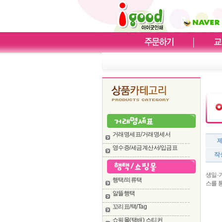
거래명세표/거래명세서
영수증/세금계산서/입금표
작
생일·
행택/의류택
스를 
알뜰행택
꼬리표/택/Tag
쇼핑몰(택배) 스티커