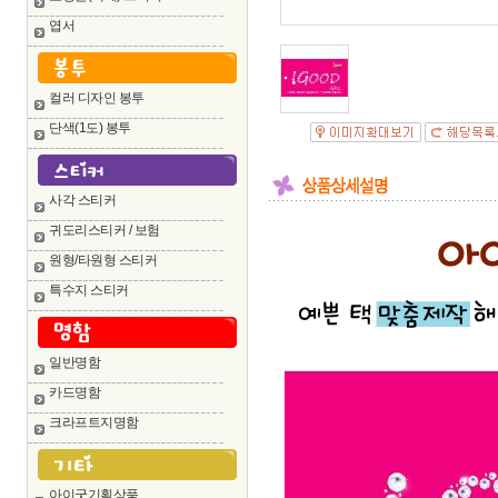
엽서
컬러 디자인 봉투
단색(1도) 봉투
사각 스티커
귀도리스티커 / 보험
원형/타원형 스티커
특수지 스티커
일반명함
카드명함
크라프트지명함
아이굿기획상품