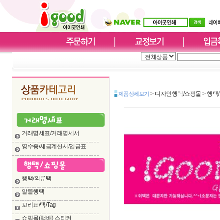
>
디자인행택/쇼핑몰
>
행택
제품상세보기
거래명세표/거래명세서
영수증/세금계산서/입금표
행택/의류택
알뜰행택
꼬리표/택/Tag
쇼핑몰(택배) 스티커