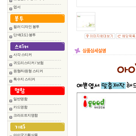
엽서
컬러 디자인 봉투
단색(1도) 봉투
사각 스티커
귀도리스티커 / 보험
원형/타원형 스티커
특수지 스티커
일반명함
카드명함
크라프트지명함
아이굿기획상품