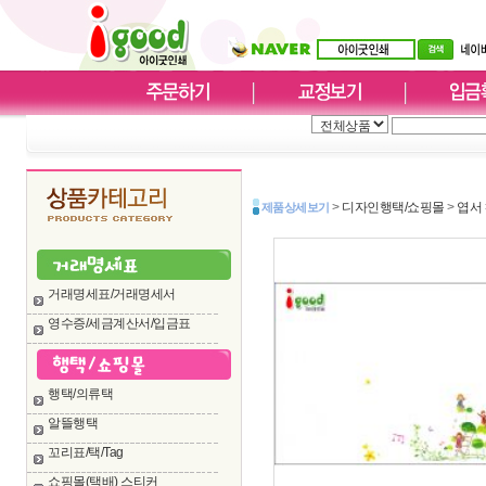
>
디자인행택/쇼핑몰
>
엽서
제품상세보기
거래명세표/거래명세서
영수증/세금계산서/입금표
행택/의류택
알뜰행택
꼬리표/택/Tag
쇼핑몰(택배) 스티커