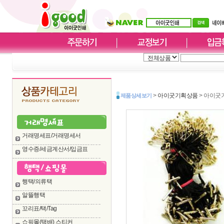
>
아이굿기획상품
> 아이굿
제품상세보기
거래명세표/거래명세서
영수증/세금계산서/입금표
행택/의류택
알뜰행택
꼬리표/택/Tag
쇼핑몰(택배) 스티커