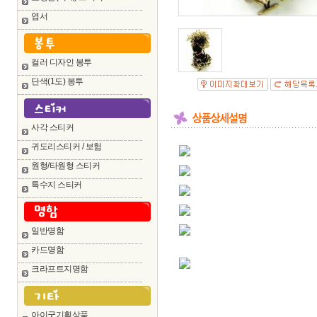
엽서
컬러 디자인 봉투
단색(1도) 봉투
사각 스티커
귀도리스티커 / 보험
원형/타원형 스티커
특수지 스티커
일반명함
카드명함
크라프트지명함
아이굿기획상품