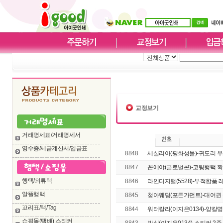
교정보기
거래명세표/거래명세서
영수증/세금계산서/입금표
8848
세실리아(평화성물)-귀도리 무코팅
8847
꼰에야(글로벌콘)-코팅행택 확
행택/의류택
8846
라인디지털(5528)-부적합품 
알뜰행택
8845
청아웨딩(포튼가먼트)-대여권 확정
꼬리표/택/Tag
8844
워터칼라(이지은0134)-양칼명
쇼핑몰(택배) 스티커