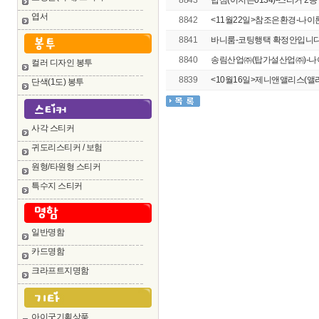
8843
밥심(이지은0134)-스티커 2종 
엽서
8842
<11월22일>참조은환경-나이론
8841
바니룸-코팅행택 확정안입니다. 
8840
송림산업㈜(탑가설산업㈜)-나
컬러 디자인 봉투
8839
<10월16일>제니앤앨리스(앨
단색(1도) 봉투
사각 스티커
귀도리스티커 / 보험
원형/타원형 스티커
특수지 스티커
일반명함
카드명함
크라프트지명함
아이굿기획상품